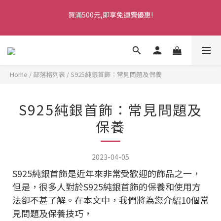
4
8
4
9
7
4
1
6
2
0
5
買滿500元,即享免運費優惠!
1
5
1
6
4
1
9
七夕情人節・限時優惠
3
7
3
8
6
3
0
5
1
4
0
4
:
0
9
:
5
3
:
0
8
馬上訂購
2
6
2
7
5
2
4
0
3
日
時
分
秒
3
8
4
2
7
1
5
1
6
4
1
9
七夕情人節・限時優惠
3
2
2
7
3
1
6
0
4
:
0
9
:
5
3
:
0
8
馬上訂購
2
1
1
6
2
0
5
日
時
分
秒
3
8
4
2
7
1
0
0
5
1
4
2
7
3
1
6
0
4
0
3
Home
/
部落格列表
/
S925純銀首飾：常見問題及保養
1
6
2
0
5
3
2
0
5
1
4
2
1
4
0
3
S925純銀首飾：常見問題及
1
0
3
2
0
2
1
保養
1
0
0
2023-04-05
S925純銀首飾是近年來非常受歡迎的飾品之一，
但是，很多人對於S925純銀首飾的保養和使用方
法卻不甚了解。在本文中，我們將為您介紹10個常
見問題及保養技巧，