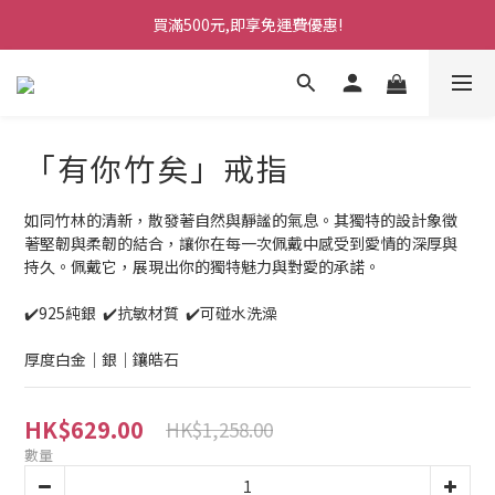
買滿500元,即享免運費優惠!
「有你竹矣」戒指
如同竹林的清新，散發著自然與靜謐的氣息。其獨特的設計象徵
著堅韌與柔韌的結合，讓你在每一次佩戴中感受到愛情的深厚與
持久。佩戴它，展現出你的獨特魅力與對愛的承諾。
✔️925純銀  ✔️抗敏材質  ✔️可碰水洗澡  
厚度白金｜銀｜鑲皓石
HK$629.00
HK$1,258.00
數量