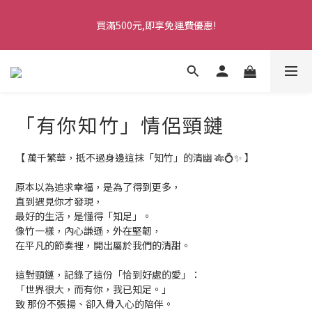
5
9
5
9
5
6
2
3
2
5
1
5
1
6
5
8
1
2
七夕情人節・限時優惠
4
8
4
9
8
4
5
1
2
1
4
買滿500元,即享免運費優惠!
0
4
:
0
5
:
4
7
:
0
1
馬上訂購
3
7
3
8
7
3
4
0
1
0
3
日
時
分
秒
3
4
3
6
0
2
6
2
7
6
9
2
3
0
2
2
3
2
5
1
5
1
6
5
8
1
2
七夕情人節・限時優惠
1
1
2
1
4
0
4
:
0
5
:
4
7
:
0
1
馬上訂購
0
0
1
0
3
日
時
分
秒
3
4
3
6
0
0
2
2
3
2
5
「有你知竹」情侶頸鏈
1
1
2
1
4
0
0
1
0
3
0
2
【 萬千繁華，抵不過身邊這抹「知竹」的清幽 🎋💍✨ 】
1
0
原本以為追求幸福，是為了得到更多，
直到遇見你才發現，
最好的生活，是懂得「知足」。
像竹一樣，內心謙遜，外在堅韌，
在平凡的節奏裡，開出屬於我們的清甜。
這對頸鏈，記錄了這份「恰到好處的愛」：
「世界很大，而有你，我已知足。」
致 那份不張揚、卻入骨入心的陪伴。