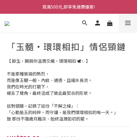
買滿500元,即享免運費優惠!
「玉髓·環環相扣」情侶頸鏈
【 餘生，願與你溫潤交織，環環相扣 🕊️✨ 】
不是那種張揚的熱烈，
而是像玉髓一般，內斂、通透、且細水長流。
我們在時光的打磨下，
褪去了稜角，最終活成了彼此最契合的形狀。
這對頸鏈，記錄了這份「不解之緣」：
「心動是玉的純粹，而守護，是我們環環相扣的每一天。」
致 那份不隨歲月黯淡、始終溫潤如初的愛。