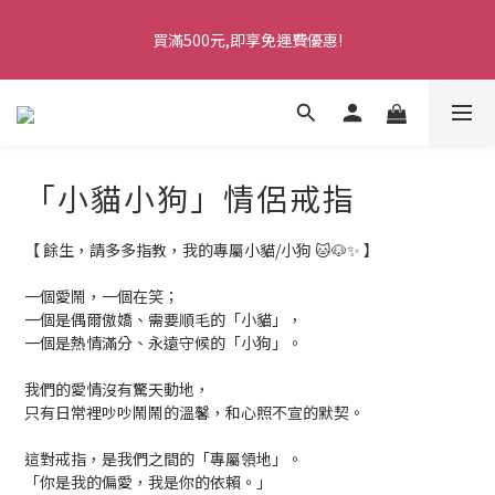
5
5
6
6
8
8
3
1
1
7
1
6
1
2
2
4
4
七夕情人節・限時優惠
4
9
4
5
5
7
7
2
0
0
6
買滿500元,即享免運費優惠!
0
5
:
0
1
:
1
3
:
3
9
馬上訂購
3
8
3
4
4
6
6
1
5
日
時
分
秒
4
0
0
2
2
8
2
7
2
3
3
5
5
0
4
3
1
1
7
1
6
1
2
2
4
4
七夕情人節・限時優惠
3
2
0
0
6
0
5
:
0
1
:
1
3
:
3
9
馬上訂購
2
1
5
日
時
分
秒
4
0
0
2
2
8
1
0
4
3
1
1
7
0
「小貓小狗」情侶戒指
3
2
0
0
6
2
1
5
1
0
4
【 餘生，請多多指教，我的專屬小貓/小狗 🐱🐶✨ 】
0
3
2
一個愛鬧，一個在笑；
1
一個是偶爾傲嬌、需要順毛的「小貓」，
一個是熱情滿分、永遠守候的「小狗」。
0
我們的愛情沒有驚天動地，
只有日常裡吵吵鬧鬧的溫馨，和心照不宣的默契。
這對戒指，是我們之間的「專屬領地」。
「你是我的偏愛，我是你的依賴。」