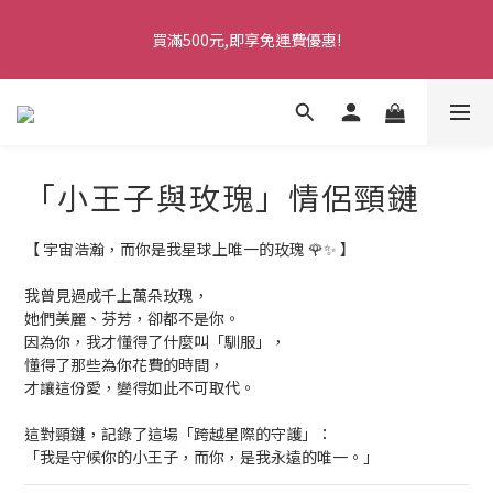
5
9
6
8
9
2
7
3
3
1
2
1
5
2
6
6
4
5
七夕情人節・限時優惠
4
8
5
9
9
7
8
1
6
2
2
0
1
買滿500元,即享免運費優惠!
0
4
:
1
9
:
5
5
:
3
4
馬上訂購
3
7
4
8
8
6
7
0
5
1
1
0
日
時
分
秒
3
0
8
4
4
2
3
2
6
3
7
7
5
6
4
0
0
2
7
3
3
1
2
1
5
2
6
6
4
5
七夕情人節・限時優惠
3
1
6
2
2
0
1
0
4
:
1
9
:
5
5
:
3
4
馬上訂購
2
0
5
1
1
0
日
時
分
秒
3
0
8
4
4
2
3
1
4
0
0
2
7
3
3
1
2
0
「小王子與玫瑰」情侶頸鏈
3
1
6
2
2
0
1
2
0
5
1
1
0
1
4
0
0
【 宇宙浩瀚，而你是我星球上唯一的玫瑰 🌹✨ 】
0
3
2
我曾見過成千上萬朵玫瑰，
1
她們美麗、芬芳，卻都不是你。
因為你，我才懂得了什麼叫「馴服」，
0
懂得了那些為你花費的時間，
才讓這份愛，變得如此不可取代。
這對頸鏈，記錄了這場「跨越星際的守護」：
「我是守候你的小王子，而你，是我永遠的唯一。」