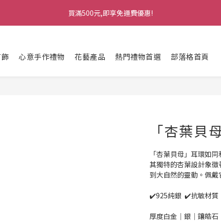
1
5
1
7
6
5
5
3
3
7
3
9
8
7
7
5
2
4
3
2
2
0
0
4
:
0
6
:
5
4
:
4
2
買滿500元,即享免運費優惠!
七夕情人節・限時優惠
馬上訂購
2
6
2
8
7
6
6
4
1
3
2
1
1
日
時
分
秒
3
5
4
3
3
1
1
5
1
7
6
5
5
3
0
2
1
0
0
2
4
3
2
2
0
0
4
:
0
6
:
5
4
:
4
2
七夕情人節・限時優惠
1
0
馬上訂購
1
3
2
1
1
日
時
分
秒
3
5
4
3
3
1
0
0
2
1
0
0
首飾
心意手作禮物
花藝產品
熱門禮物首選
部落格首頁
2
4
3
2
2
0
1
0
1
3
2
1
1
0
0
2
1
0
0
1
0
0
「杏葉貝
「杏葉貝母」耳環如同
其獨特的杏葉設計象徵
到大自然的靈動。佩戴
✔️925純銀  ✔️抗敏材質 
厚度白金｜銀｜鑲皓石