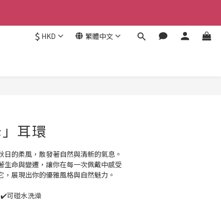
$
HKD
繁體中文
母」耳環
秋日的柔風，散發著自然與清新的氣息。
著生命與變遷，讓你在每一次佩戴中感受
它，展現出你的優雅風格與自然魅力。
 ✔️可碰水洗澡  