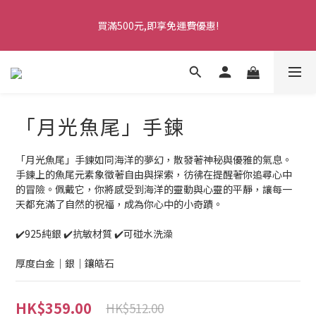
5
9
5
7
5
9
9
2
0
6
2
2
1
5
1
3
1
9
5
5
七夕情人節・限時優惠
4
8
4
6
4
8
8
1
5
1
1
買滿500元,即享免運費優惠!
0
4
:
0
2
:
0
8
:
4
4
馬上訂購
3
7
3
5
3
7
7
0
4
0
0
日
時
分
秒
3
1
7
3
3
2
6
2
4
2
6
6
3
2
0
6
2
2
1
5
1
3
1
9
5
5
七夕情人節・限時優惠
2
1
5
1
1
0
4
:
0
2
:
0
8
:
4
4
馬上訂購
1
0
4
0
0
日
時
分
秒
3
1
7
3
3
0
3
2
0
6
2
2
「月光魚尾」手鍊
2
1
5
1
1
1
0
4
0
0
0
3
「月光魚尾」手鍊如同海洋的夢幻，散發著神秘與優雅的氣息。
2
手鍊上的魚尾元素象徵著自由與探索，彷彿在提醒著你追尋心中
1
的冒險。佩戴它，你將感受到海洋的靈動與心靈的平靜，讓每一
0
天都充滿了自然的祝福，成為你心中的小奇蹟。
✔️925純銀 ✔️抗敏材質 ✔️可碰水洗澡
厚度白金｜銀｜鑲皓石
HK$359.00
HK$512.00