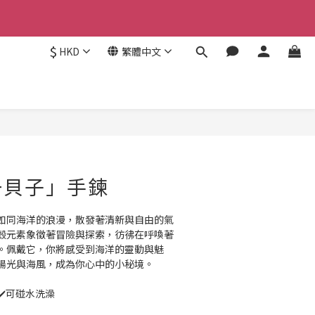
$
HKD
繁體中文
一貝子」手鍊
如同海洋的浪漫，散發著清新與自由的氣
殼元素象徵著冒險與探索，彷彿在呼喚著
。佩戴它，你將感受到海洋的靈動與魅
陽光與海風，成為你心中的小秘境。
 ✔️可碰水洗澡