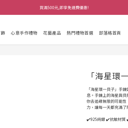
1
5
3
4
3
3
1
4
3
7
5
6
5
5
3
6
2
0
1
0
7
5
8
0
4
:
2
3
:
2
:
2
0
3
買滿500元,即享免運費優惠!
七夕情人節・限時優惠
馬上訂購
2
6
4
5
4
4
2
5
1
0
日
時
分
秒
6
4
7
3
1
2
1
1
2
1
5
3
4
3
3
1
4
0
5
3
6
2
0
1
0
0
1
0
4
:
2
3
:
2
:
2
0
3
七夕情人節・限時優惠
馬上訂購
4
2
5
1
0
0
日
時
分
秒
3
1
2
1
1
2
3
1
4
0
首飾
心意手作禮物
花藝產品
熱門禮物首選
部落格首頁
2
0
1
0
0
1
2
0
3
1
0
0
1
2
0
0
1
0
「海星環
「海星環一貝子」手鍊
息。手鍊上的海星與貝
你去追尋無限的可能性
力，讓每一天都充滿了
✔️925純銀 ✔️抗敏材質